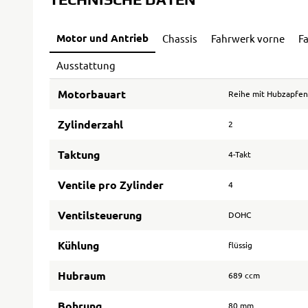
Motor und Antrieb
Chassis
Fahrwerk vorne
F
Ausstattung
Motorbauart
Reihe mit Hubzapfen
Zylinderzahl
2
Taktung
4-Takt
Ventile pro Zylinder
4
Ventilsteuerung
DOHC
Kühlung
flüssig
Hubraum
689 ccm
Bohrung
80 mm