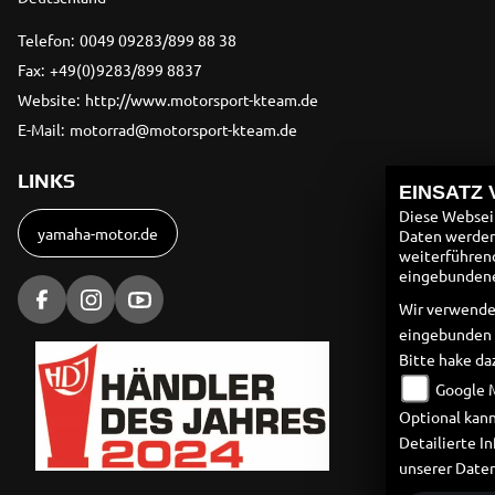
Telefon:
0049 09283/899 88 38
Fax:
+49(0)9283/899 8837
Website:
http://www.motorsport-kteam.de
E-Mail:
motorrad@motorsport-kteam.de
LINKS
EINSATZ
Diese Webseit
yamaha-motor.de
Daten werden 
weiterführen
eingebundenen
Wir verwende
eingebunden
Bitte hake da
Google 
Optional kann
Detailierte 
unserer Date