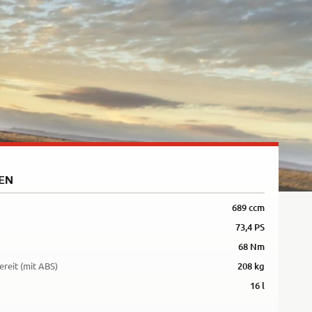
5R
EN
689 ccm
73,4 PS
68 Nm
ereit (mit ABS)
208 kg
16 l