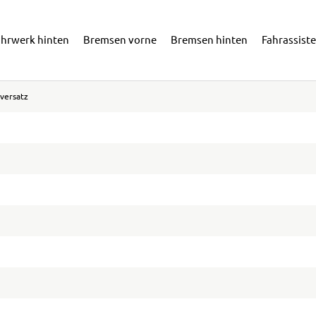
ahrwerk hinten
Bremsen vorne
Bremsen hinten
Fahrassist
versatz