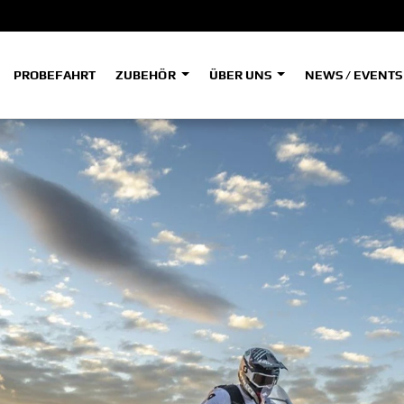
PROBEFAHRT
ZUBEHÖR
ÜBER UNS
NEWS / EVENT
ADVENTURE
A
A
HYPER NAKED
SPORT HERITAGE
Tenere
Tener
700
700
(Low
SPORT TOURING
SUPERSPORT
A2
A
Tenere
Tener
700
700
35kW
Rally
A
A1