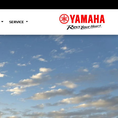
S
SERVICE
A2
e
Tenere
700
)
(Low)
35kW
A2
e
Tenere
700
Rally
35kW