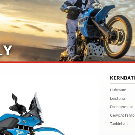
Tenere
WR12
700
World
Raid
LY
KERNDAT
Hubraum
Leistung
Drehmoment
Gewicht fahrb
Tankinhalt