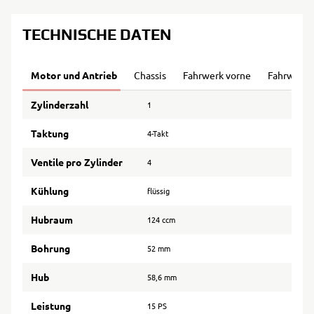
TECHNISCHE DATEN
Motor und Antrieb
Chassis
Fahrwerk vorne
Fahrwerk 
Zylinderzahl
1
Taktung
4-Takt
Ventile pro Zylinder
4
Kühlung
flüssig
Hubraum
124 ccm
Bohrung
52 mm
Hub
58,6 mm
Leistung
15 PS