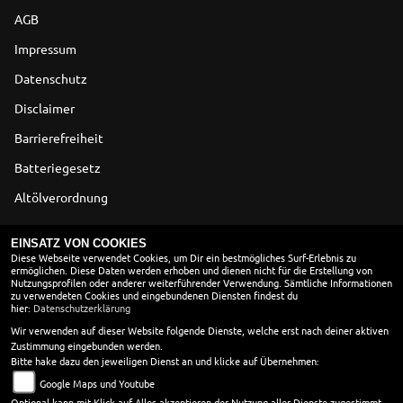
AGB
Impressum
Datenschutz
Disclaimer
Barrierefreiheit
Batteriegesetz
Altölverordnung
ÖFFNUNGSZEITEN
EINSATZ VON COOKIES
Diese Webseite verwendet Cookies, um Dir ein bestmögliches Surf-Erlebnis zu
ermöglichen. Diese Daten werden erhoben und dienen nicht für die Erstellung von
ÖFFNUNGSZEITEN
Nutzungsprofilen oder anderer weiterführender Verwendung. Sämtliche Informationen
zu verwendeten Cookies und eingebundenen Diensten findest du
Montag:
10:00 - 18:00
hier:
Datenschutzerklärung
Dienstag:
10:00 - 18:00
Wir verwenden auf dieser Website folgende Dienste, welche erst nach deiner aktiven
Zustimmung eingebunden werden.
Mittwoch:
10:00 - 18:00
Bitte hake dazu den jeweiligen Dienst an und klicke auf Übernehmen:
Donnerstag:
10:00 - 18:00
Google Maps und Youtube
Freitag:
10:00 - 18:00
Optional kann mit Klick auf Alles akzeptieren der Nutzung aller Dienste zugestimmt