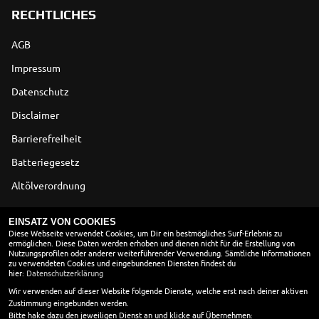
RECHTLICHES
AGB
Impressum
Datenschutz
Disclaimer
Barrierefreiheit
Batteriegesetz
Altölverordnung
ÖFFNUNGSZEITEN
EINSATZ VON COOKIES
Diese Webseite verwendet Cookies, um Dir ein bestmögliches Surf-Erlebnis zu
ermöglichen. Diese Daten werden erhoben und dienen nicht für die Erstellung von
ÖFFNUNGSZEITEN
Nutzungsprofilen oder anderer weiterführender Verwendung. Sämtliche Informationen
zu verwendeten Cookies und eingebundenen Diensten findest du
Montag:
10:00 - 18:00
hier:
Datenschutzerklärung
Dienstag:
10:00 - 18:00
Wir verwenden auf dieser Website folgende Dienste, welche erst nach deiner aktiven
Zustimmung eingebunden werden.
Mittwoch:
10:00 - 18:00
Bitte hake dazu den jeweiligen Dienst an und klicke auf Übernehmen: