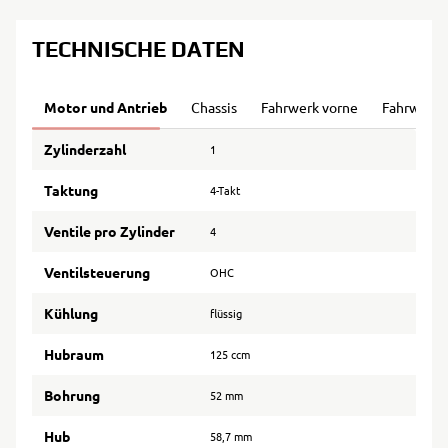
TECHNISCHE DATEN
Motor und Antrieb
Chassis
Fahrwerk vorne
Fahrwerk 
Zylinderzahl
1
Taktung
4-Takt
Ventile pro Zylinder
4
Ventilsteuerung
OHC
Kühlung
flüssig
Hubraum
125 ccm
Bohrung
52 mm
Hub
58,7 mm