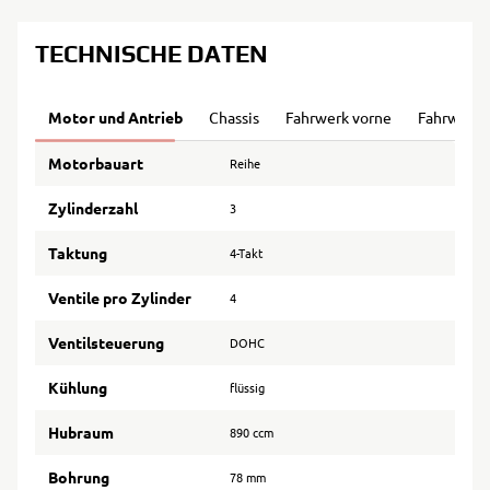
TECHNISCHE DATEN
Motor und Antrieb
Chassis
Fahrwerk vorne
Fahrwerk 
Motorbauart
Reihe
Zylinderzahl
3
Taktung
4-Takt
Ventile pro Zylinder
4
Ventilsteuerung
DOHC
Kühlung
flüssig
Hubraum
890 ccm
Bohrung
78 mm