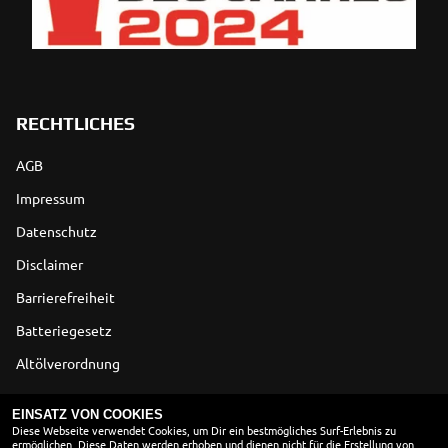
RECHTLICHES
AGB
Impressum
Datenschutz
Disclaimer
Barrierefreiheit
Batteriegesetz
Altölverordnung
ÖFFNUNGSZEITEN
EINSATZ VON COOKIES
Diese Webseite verwendet Cookies, um Dir ein bestmögliches Surf-Erlebnis zu
ermöglichen. Diese Daten werden erhoben und dienen nicht für die Erstellung von